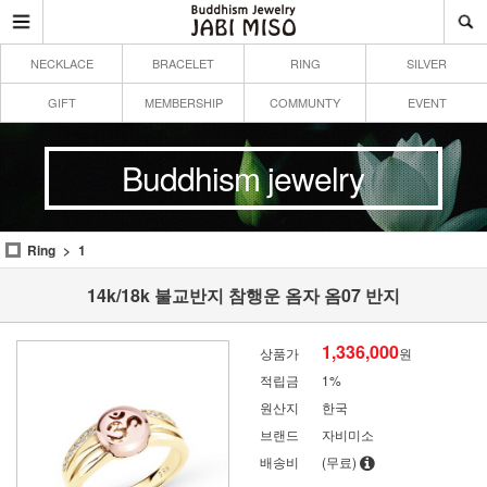
NECKLACE
BRACELET
RING
SILVER
GIFT
MEMBERSHIP
COMMUNTY
EVENT
Buddhism jewelry
Ring
1
14k/18k 불교반지 참행운 옴자 옴07 반지
1,336,000
상품가
원
적립금
1%
원산지
한국
브랜드
자비미소
배송비
(무료)