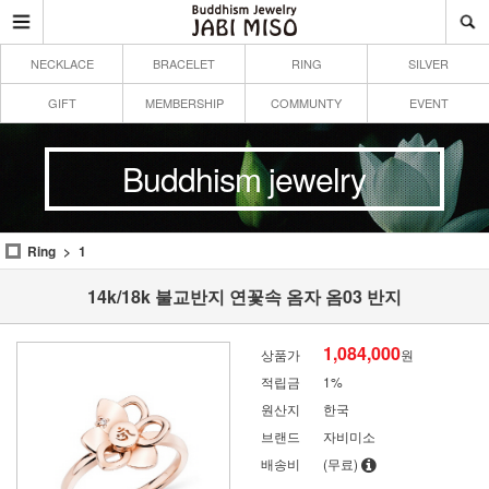
NECKLACE
BRACELET
RING
SILVER
GIFT
MEMBERSHIP
COMMUNTY
EVENT
Buddhism jewelry
Ring
1
14k/18k 불교반지 연꽃속 옴자 옴03 반지
1,084,000
상품가
원
적립금
1%
원산지
한국
브랜드
자비미소
배송비
(무료)