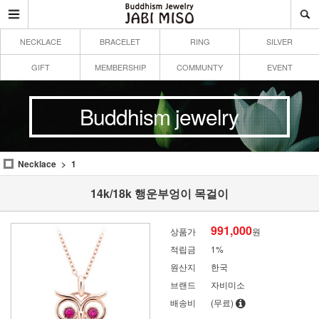
NECKLACE
BRACELET
RING
SILVER
GIFT
MEMBERSHIP
COMMUNTY
EVENT
Buddhism jewelry
Necklace
1
14k/18k 행운부엉이 목걸이
991,000
상품가
원
적립금
1%
원산지
한국
브랜드
자비미소
배송비
(무료)