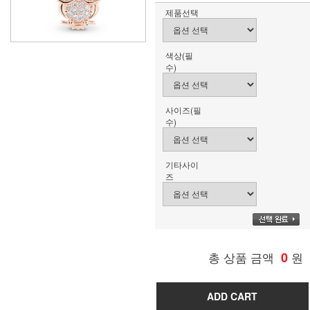
제품선택
색상(필
수)
사이즈(필
수)
기타사이
즈
총 상품 금액
0
원
ADD CART