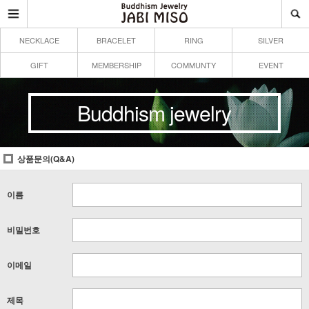
NECKLACE
BRACELET
RING
SILVER
GIFT
MEMBERSHIP
COMMUNTY
EVENT
Buddhism jewelry
상품문의(Q&A)
이름
비밀번호
이메일
제목